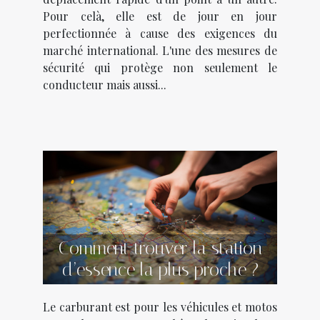
Pour celà, elle est de jour en jour
perfectionnée à cause des exigences du
marché international. L'une des mesures de
sécurité qui protège non seulement le
conducteur mais aussi...
Comment trouver la station
d’essence la plus proche ?
Le carburant est pour les véhicules et motos