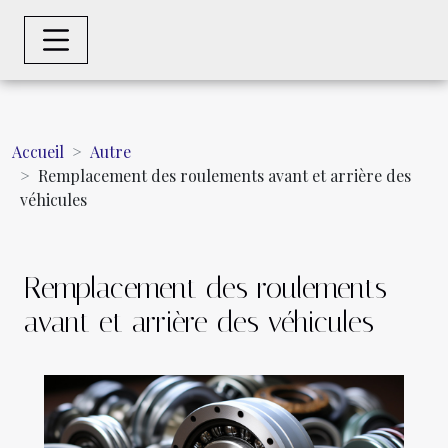
Accueil
Autre
Remplacement des roulements avant et arrière des
véhicules
Remplacement des roulements
avant et arrière des véhicules