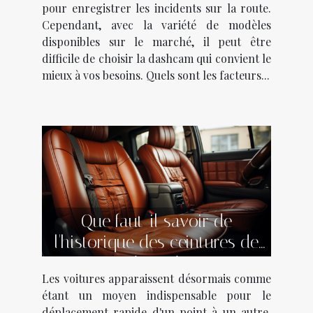
pour enregistrer les incidents sur la route.
Cependant, avec la variété de modèles
disponibles sur le marché, il peut être
difficile de choisir la dashcam qui convient le
mieux à vos besoins. Quels sont les facteurs...
Que faut-il savoir de
l'historique des ceintures de
sécurité ?
Les voitures apparaissent désormais comme
étant un moyen indispensable pour le
déplacement rapide d'un point à un autre.