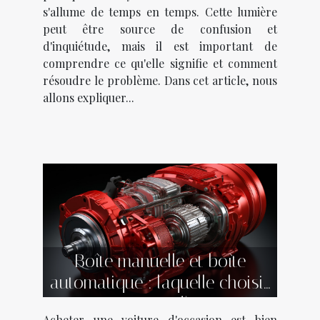
s'allume de temps en temps. Cette lumière
peut être source de confusion et
d'inquiétude, mais il est important de
comprendre ce qu'elle signifie et comment
résoudre le problème. Dans cet article, nous
allons expliquer...
Boîte manuelle et boîte
automatique : laquelle choisir
pour sa voiture d'occasion ?
Acheter une voiture d'occasion est bien