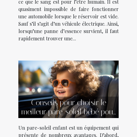
ce que le sang est pour l’être humain. Il est
quasiment impossible de faire fonctionner
une automobile lorsque le réservoir est vide.
Sauf s’il s’agit d’un véhicule électrique. Ainsi,
lorsqu’une panne d’essence survient, il faut
rapidement trouver une...
Conseils pour choisir le
meilleur pare-soleil bébé pour
voiture
Un pare-soleil enfant est un équipement qui
présente de nombreux avantages. D’abord,