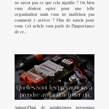
ne savez pas ce que cela signifie ? Ou bien
vous désirez opter pour une telle
organisation mais vous ne maîtrisez pas
comment y arriver ? Plus de soucis pour
vous. Cet article vous parle de l’importance
de ce...
Quelles sont les précautions à
prendre avant d’acheter un
capteur quickshifter-blipper ?
Aujourd’hui, de nombreuses personnes