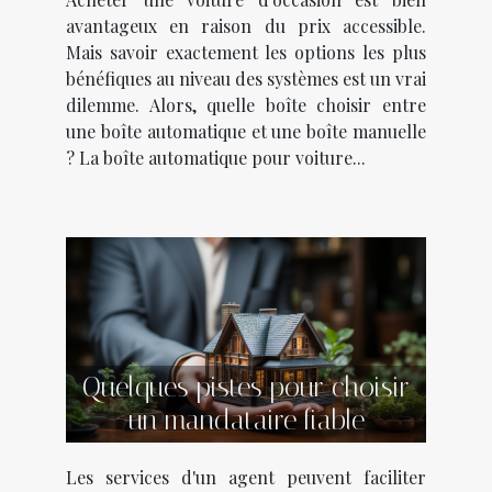
avantageux en raison du prix accessible.
Mais savoir exactement les options les plus
bénéfiques au niveau des systèmes est un vrai
dilemme. Alors, quelle boîte choisir entre
une boîte automatique et une boîte manuelle
? La boîte automatique pour voiture...
Quelques pistes pour choisir
un mandataire fiable
Les services d'un agent peuvent faciliter