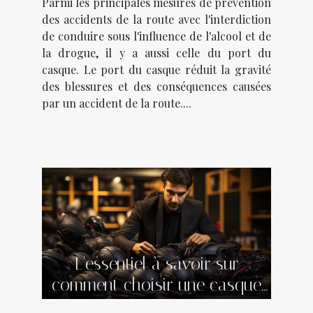
Parmi les principales mesures de prévention
des accidents de la route avec l'interdiction
de conduire sous l'influence de l'alcool et de
la drogue, il y a aussi celle du port du
casque. Le port du casque réduit la gravité
des blessures et des conséquences causées
par un accident de la route....
L'essentiel à savoir sur
comment choisir une casque
moto ?