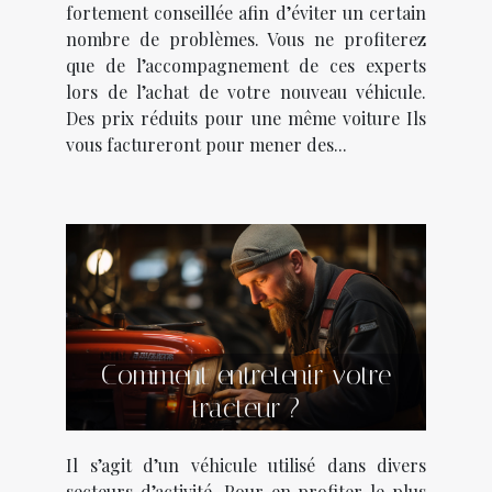
fortement conseillée afin d’éviter un certain
nombre de problèmes. Vous ne profiterez
que de l’accompagnement de ces experts
lors de l’achat de votre nouveau véhicule.
Des prix réduits pour une même voiture Ils
vous factureront pour mener des...
Comment entretenir votre
tracteur ?
Il s’agit d’un véhicule utilisé dans divers
secteurs d’activité. Pour en profiter le plus