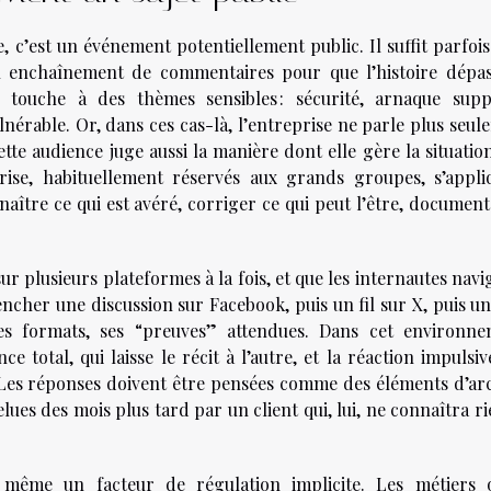
e, c’est un événement potentiellement public. Il suffit parfoi
un enchaînement de commentaires pour que l’histoire dépas
e touche à des thèmes sensibles : sécurité, arnaque supp
lnérable. Or, dans ces cas-là, l’entreprise ne parle plus seu
cette audience juge aussi la manière dont elle gère la situatio
ise, habituellement réservés aux grands groupes, s’appli
ître ce qui est avéré, corriger ce qui peut l’être, documente
 sur plusieurs plateformes à la fois, et que les internautes nav
encher une discussion sur Facebook, puis un fil sur X, puis u
es formats, ses “preuves” attendues. Dans cet environne
nce total, qui laisse le récit à l’autre, et la réaction impulsiv
. Les réponses doivent être pensées comme des éléments d’arc
relues des mois plus tard par un client qui, lui, ne connaîtra r
nt même un facteur de régulation implicite. Les métiers 