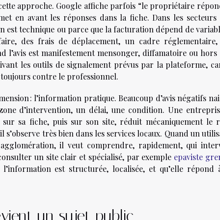
tte approche. Google affiche parfois “le propriétaire répon
met en avant les réponses dans la fiche. Dans les secteurs 
on est technique ou parce que la facturation dépend de variabl
ifaire, des frais de déplacement, un cadre réglementaire,
d l’avis est manifestement mensonger, diffamatoire ou hors s
ctivant les outils de signalement prévus par la plateforme, c
 toujours contre le professionnel.
mension : l’information pratique. Beaucoup d’avis négatifs na
one d’intervention, un délai, une condition. Une entrepris
s sur sa fiche, puis sur son site, réduit mécaniquement le r
 il s’observe très bien dans les services locaux. Quand un utili
gglomération, il veut comprendre, rapidement, qui interv
onsulter un site clair et spécialisé, par exemple
epaviste gre
l’information est structurée, localisée, et qu’elle répond 
vient un sujet public