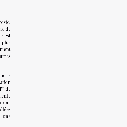
reste,
ux de
me est
s plus
ement
utres
endre
ation
al” de
imente
donne
llées
r une