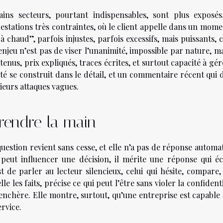
ains secteurs, pourtant indispensables, sont plus exposés
estations très contraintes, où le client appelle dans un mome
à chaud”, parfois injustes, parfois excessifs, mais puissants, c
njeu n’est pas de viser l’unanimité, impossible par nature, m
enus, prix expliqués, traces écrites, et surtout capacité à gé
ité se construit dans le détail, et un commentaire récent qui 
ieurs attaques vagues.
prendre la main
question revient sans cesse, et elle n’a pas de réponse automa
peut influencer une décision, il mérite une réponse qui écl
t de parler au lecteur silencieux, celui qui hésite, compare, 
e les faits, précise ce qui peut l’être sans violer la confidenti
renchère. Elle montre, surtout, qu’une entreprise est capable
ervice.