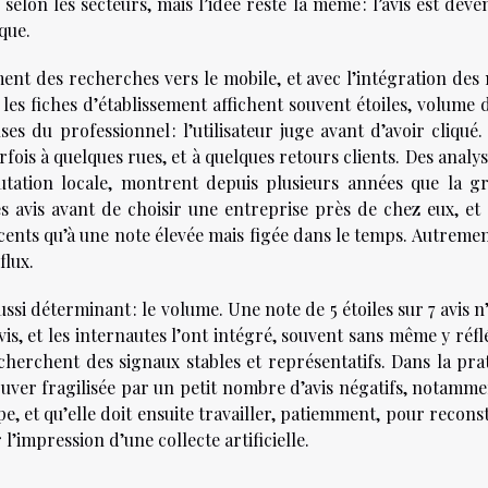
e selon les secteurs, mais l’idée reste la même : l’avis est dev
que.
ment des recherches vers le mobile, et avec l’intégration des
les fiches d’établissement affichent souvent étoiles, volume d
es du professionnel : l’utilisateur juge avant d’avoir cliqué
rfois à quelques rues, et à quelques retours clients. Des analy
putation locale, montrent depuis plusieurs années que la g
avis avant de choisir une entreprise près de chez eux, et q
cents qu’à une note élevée mais figée dans le temps. Autremen
flux.
ussi déterminant : le volume. Une note de 5 étoiles sur 7 avis n
s, et les internautes l’ont intégré, souvent sans même y réfl
cherchent des signaux stables et représentatifs. Dans la prat
rouver fragilisée par un petit nombre d’avis négatifs, notamm
et qu’elle doit ensuite travailler, patiemment, pour reconst
’impression d’une collecte artificielle.