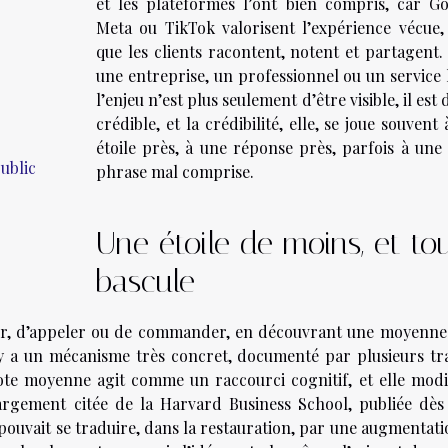
et les plateformes l’ont bien compris, car Go
Meta ou TikTok valorisent l’expérience vécue, 
que les clients racontent, notent et partagent.
une entreprise, un professionnel ou un service 
l’enjeu n’est plus seulement d’être visible, il est 
crédible, et la crédibilité, elle, se joue souvent
étoile près, à une réponse près, parfois à une 
ublic
phrase mal comprise.
Une étoile de moins, et to
bascule
er, d’appeler ou de commander, en découvrant une moyenne 
il y a un mécanisme très concret, documenté par plusieurs tr
a note moyenne agit comme un raccourci cognitif, et elle modi
argement citée de la Harvard Business School, publiée dès 
 pouvait se traduire, dans la restauration, par une augmentat