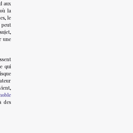
d aux
où la
es, le
 peut
ujet,
ar une
issent
e qui
isque
sateur
ient,
noble
à des