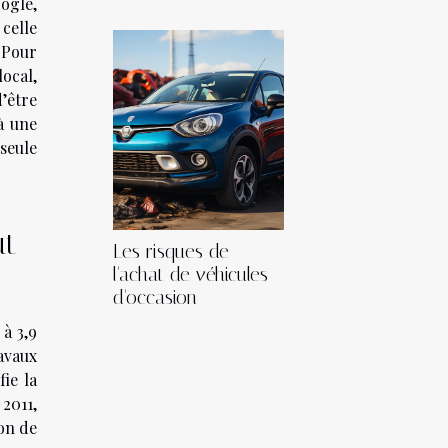
ogle,
celle
 Pour
local,
d’être
 à une
seule
ut
Les risques de
l'achat de véhicules
d'occasion
à 3,9
avaux
fie la
2011,
ion de