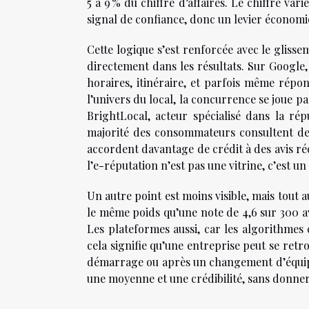
5 à 9 % du chiffre d’affaires. Le chiffre vari
signal de confiance, donc un levier économi
Cette logique s’est renforcée avec le glisse
directement dans les résultats. Sur Google, 
horaires, itinéraire, et parfois même répons
l’univers du local, la concurrence se joue pa
BrightLocal, acteur spécialisé dans la ré
majorité des consommateurs consultent des 
accordent davantage de crédit à des avis ré
l’e-réputation n’est pas une vitrine, c’est un 
Un autre point est moins visible, mais tout a
le même poids qu’une note de 4,6 sur 300 avi
Les plateformes aussi, car les algorithmes 
cela signifie qu’une entreprise peut se ret
démarrage ou après un changement d’équipe, 
une moyenne et une crédibilité, sans donner l