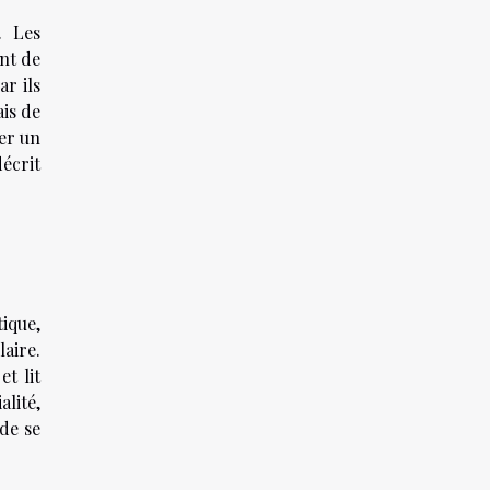
. Les
nt de
ar ils
ais de
rer un
décrit
tique,
aire.
et lit
alité,
 de se