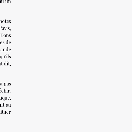
enu un
 notes
’avis,
. Dans
ses de
rande
u’ils
t dit,
’a pas
échir.
ique,
ent au
ituer