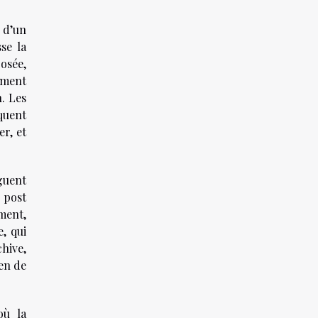
s d’un
se la
osée,
lement
n. Les
quent
r, et
iguent
n post
ment,
e, qui
hive,
ien de
où la