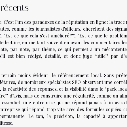
 récents
. C’est l’un des paradoxes de la réputation en ligne : la trace 
autes, comme les journalistes d’ailleurs, cherchent des signa
?”, “Est-ce que cela s’est amélioré ?”, “Est-ce que le problè
ette lecture, en mettant souvent en avant les commentaires le
 date, par note, par thème, ce qui permet à un mécontent
’il est bien rédigé, détaillé, et donc jugé “utile” par d’a
terrain moins évident : le référencement local. Sans prét
iétaires, de nombreux spécialistes SEO observent une corrél
la réactivité des réponses, et la visibilité dans le “pack loc
iffre” d’avis, mais de construire une régularité, comme on al
t essentiel : une entreprise qui ne répond jamais à un avis 
entreprise qui répond trop vite avec des formules copiées-co
ermanente. Le ton, la précision, la capacité à apporte
itesse.